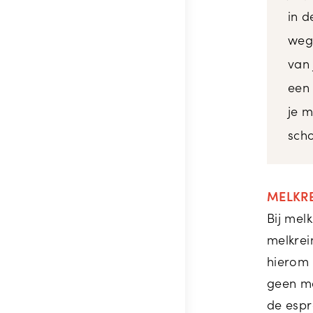
in d
wegg
van 
een
je m
sch
MELKRE
Bij mel
melkrei
hierom 
geen m
de espr