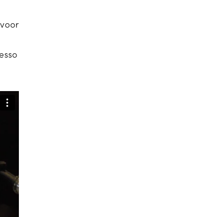
 voor
resso