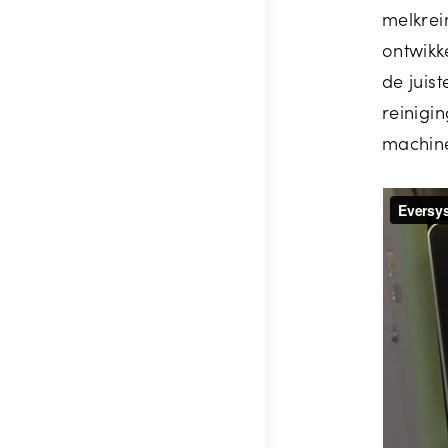
melkrei
ontwikk
de juis
reinigi
machine