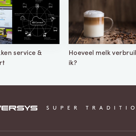
ken service &
Hoeveel melk verbrui
rt
ik?