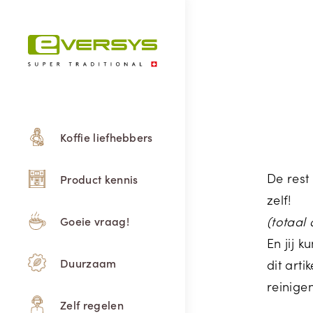
Koffie liefhebbers
De rest
Product kennis
zelf!
(totaal
Goeie vraag!
En jij 
Duurzaam
dit arti
reinige
Zelf regelen