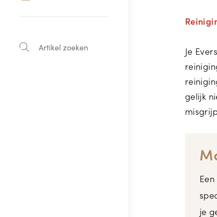
Reinigi
Je Ever
reinigi
reinigin
gelijk 
misgrij
Ma
Een 
spec
je g