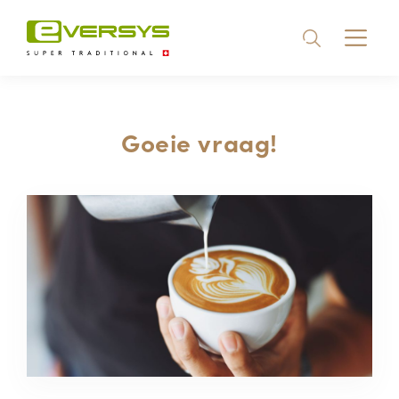
Koffie liefhebbers
Goeie vraag!
Product kennis
Goeie vraag!
Duurzaam
Zelf regelen